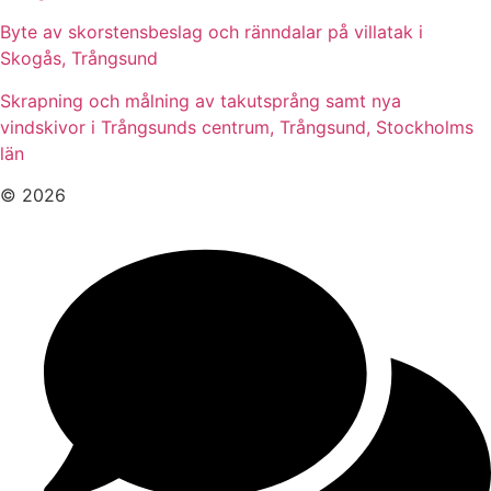
Byte av skorstensbeslag och ränndalar på villatak i
Skogås, Trångsund
Skrapning och målning av takutsprång samt nya
vindskivor i Trångsunds centrum, Trångsund, Stockholms
län
© 2026