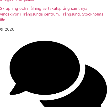
Skrapning och målning av takutsprång samt nya
vindskivor i Trångsunds centrum, Trångsund, Stockholms
län
© 2026