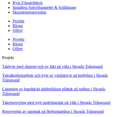
Byta Fönsterbleck
Installera Solcellspaneler & Solfångare
Skorstensrenovering
Projekt
Blogg
Offert
Projekt
Blogg
Offert
Projekt
Takbyte med råspont och ny läkt på villa i Skogås Trångsund
Taksäkerhetsarbete och byte av vindskivor på kedjehus i Skogås
Trångsund
Läggning av bandtäckt dubbelfalsat plåttak på radhus i Skogås,
Trångsund
Takrenovering med nytt underlagstak på villa i Skogås Trångsund
Renovering av papptak på flerbostadshus i Skogås Trångsund