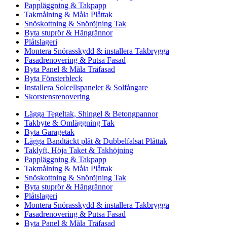
Pappläggning & Takpapp
Takmålning & Måla Plåttak
Snöskottning & Snöröjning Tak
Byta stuprör & Hängrännor
Plåtslageri
Montera Snörasskydd & installera Takbrygga
Fasadrenovering & Putsa Fasad
Byta Panel & Måla Träfasad
Byta Fönsterbleck
Installera Solcellspaneler & Solfångare
Skorstensrenovering
Lägga Tegeltak, Shingel & Betongpannor
Takbyte & Omläggning Tak
Byta Garagetak
Lägga Bandtäckt plåt & Dubbelfalsat Plåttak
Taklyft, Höja Taket & Takhöjning
Pappläggning & Takpapp
Takmålning & Måla Plåttak
Snöskottning & Snöröjning Tak
Byta stuprör & Hängrännor
Plåtslageri
Montera Snörasskydd & installera Takbrygga
Fasadrenovering & Putsa Fasad
Byta Panel & Måla Träfasad