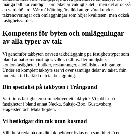
många fall nödvändigt – om taket är väldigt slitet – men det är också
en värdehöjare. Vår målsättning är alltid att ge våra kunder
takrenoveringar och omläggningar som höjer kvaliteten, men också
fastighetsvärdet.
Kompetens för byten och omläggningar
av alla typer av tak
Vi genomför takbyten oavsett takbeläggning på fastighetstyper som
bland annat sommarstugor, villor, radhus, flerfamiljshus,
kontorsfastigheter, butiker, restauranger, attefallshus och garage.
Under ett komplett takbyte ser vi över samtliga delar av taket, från
undertak till bärläkt och takbeläggning.
Din specialist på takbyten i Trångsund
Vart finns fastigheten som behöver ett takbyte? Vi jobbar på
fastigheter i bland annat Nacka, Saltsjö-Boo, Gustavsberg,
Hägersten och Mälarhöjden.
Vi besiktigar ditt tak utan kostnad
Vill du få reda på om ditt tak behöver bytas och samtidigt få en