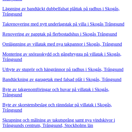
Läggning av bandtäckt dubbelfalsat plåttak på radhus i Skogås,
Trångsund
Takrenovering med nytt underlagstak på villa i Skogås Trångsund
Renovering av papptak på flerbostadshus i Skogås Trångsund
Omläggning av villatak med nya takpannor i Skogås, Trångsund
Montering av snörasskydd och gångbrygga på villatak i Skogås,
Trångsund
Utbyte av stuprör och hängrännor på radhus i Skogås, Trångsund
Bandtäckning av garagetak med falsad plåt i Skogås, Trångsund
Byte av takgenomföringar och huvar på villatak i Skogås,
Trångsund
Byte av skorstensbeslag och ränndalar på villatak i Skogås,
Trångsund
Skrapning och målning av takutsprång samt nya vindskivor i
Trångsunds centrum, Trångsund, Stockholms län