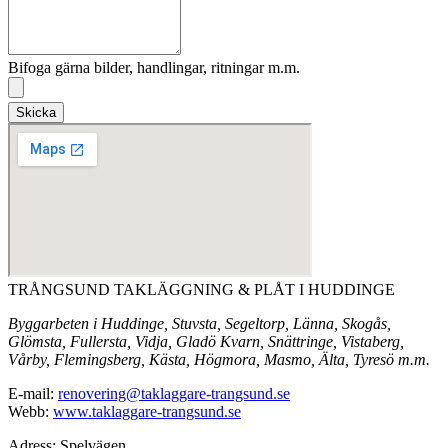
Bifoga gärna bilder, handlingar, ritningar m.m.
Skicka
TRÅNGSUND TAKLÄGGNING & PLÅT I HUDDINGE
Byggarbeten i Huddinge, Stuvsta, Segeltorp, Länna, Skogås,
Glömsta, Fullersta, Vidja, Gladö Kvarn, Snättringe, Vistaberg,
Vårby, Flemingsberg, Kästa, Högmora, Masmo, Älta, Tyresö m.m.
E-mail:
renovering@taklaggare-trangsund.se
Webb:
www.taklaggare-trangsund.se
Adress: Spelvägen