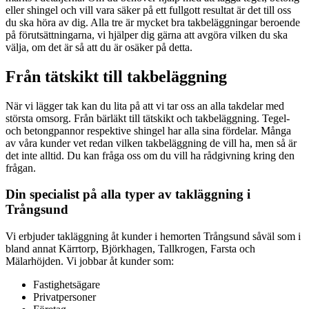
eller shingel och vill vara säker på ett fullgott resultat är det till oss
du ska höra av dig. Alla tre är mycket bra takbeläggningar beroende
på förutsättningarna, vi hjälper dig gärna att avgöra vilken du ska
välja, om det är så att du är osäker på detta.
Från tätskikt till takbeläggning
När vi lägger tak kan du lita på att vi tar oss an alla takdelar med
största omsorg. Från bärläkt till tätskikt och takbeläggning. Tegel-
och betongpannor respektive shingel har alla sina fördelar. Många
av våra kunder vet redan vilken takbeläggning de vill ha, men så är
det inte alltid. Du kan fråga oss om du vill ha rådgivning kring den
frågan.
Din specialist på alla typer av takläggning i
Trångsund
Vi erbjuder takläggning åt kunder i hemorten Trångsund såväl som i
bland annat Kärrtorp, Björkhagen, Tallkrogen, Farsta och
Mälarhöjden. Vi jobbar åt kunder som:
Fastighetsägare
Privatpersoner