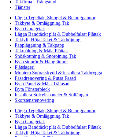
Takfirma i Trångsund
Tjänster
Lägga Tegeltak, Shingel & Betongpannor
Takbyte & Omläggning Tak
Byta Garagetak
Lägga Bandtäckt plåt & Dubbelfalsat Plåttak
Taklyft, Höja Taket & Takhöjning
Pappläggning & Takpapp
Takmålning & Måla Plåttak
Snöskottning & Snöröjning Tak
Byta stuprör & Hängrännor
Plåtslageri
Montera Snörasskydd & installera Takbrygga
Fasadrenovering & Putsa Fasad
Byta Panel & Måla Träfasad
Byta Fönsterbleck
Installera Solcellspaneler & Solfångare
Skorstensrenovering
Lägga Tegeltak, Shingel & Betongpannor
Takbyte & Omläggning Tak
Byta Garagetak
Lägga Bandtäckt plåt & Dubbelfalsat Plåttak
Taklyft, Höja Taket & Takhöjning