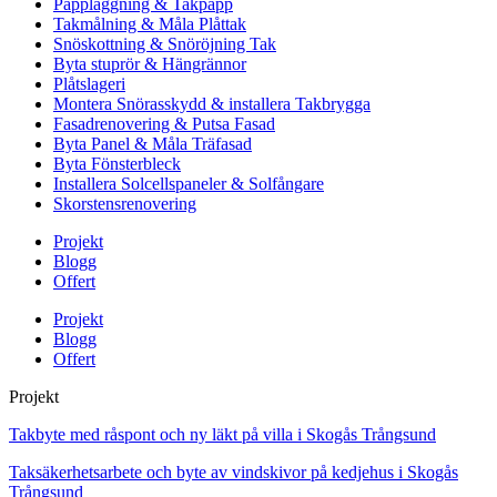
Pappläggning & Takpapp
Takmålning & Måla Plåttak
Snöskottning & Snöröjning Tak
Byta stuprör & Hängrännor
Plåtslageri
Montera Snörasskydd & installera Takbrygga
Fasadrenovering & Putsa Fasad
Byta Panel & Måla Träfasad
Byta Fönsterbleck
Installera Solcellspaneler & Solfångare
Skorstensrenovering
Projekt
Blogg
Offert
Projekt
Blogg
Offert
Projekt
Takbyte med råspont och ny läkt på villa i Skogås Trångsund
Taksäkerhetsarbete och byte av vindskivor på kedjehus i Skogås
Trångsund