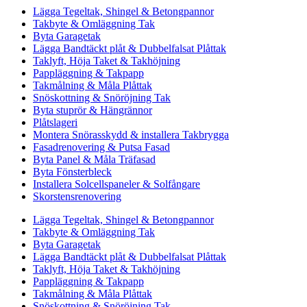
Lägga Tegeltak, Shingel & Betongpannor
Takbyte & Omläggning Tak
Byta Garagetak
Lägga Bandtäckt plåt & Dubbelfalsat Plåttak
Taklyft, Höja Taket & Takhöjning
Pappläggning & Takpapp
Takmålning & Måla Plåttak
Snöskottning & Snöröjning Tak
Byta stuprör & Hängrännor
Plåtslageri
Montera Snörasskydd & installera Takbrygga
Fasadrenovering & Putsa Fasad
Byta Panel & Måla Träfasad
Byta Fönsterbleck
Installera Solcellspaneler & Solfångare
Skorstensrenovering
Lägga Tegeltak, Shingel & Betongpannor
Takbyte & Omläggning Tak
Byta Garagetak
Lägga Bandtäckt plåt & Dubbelfalsat Plåttak
Taklyft, Höja Taket & Takhöjning
Pappläggning & Takpapp
Takmålning & Måla Plåttak
Snöskottning & Snöröjning Tak