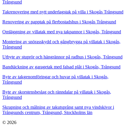
Trångsund
Takrenovering med nytt underlagstak på villa i Skogås Trångsund
Renovering av papptak på flerbostadshus i Skogås Trångsund
Omläggning av villatak med nya takpannor i Skogås, Trångsund
Montering av snörasskydd och gångbrygga på villatak i Skogås,
Trångsund
Utbyte av stuprör och hängrännor på radhus i Skogås, Trångsund
Bandtäckning av garagetak med falsad plåt i Skogås, Trångsund
Byte av takgenomföringar och huvar på villatak i Skogås,
Trångsund
Byte av skorstensbeslag och ränndalar på villatak i Skogås,
Trångsund
Skrapning och målning av takutsprång samt nya vindskivor i
Trångsunds centrum, Trångsund, Stockholms län
© 2026