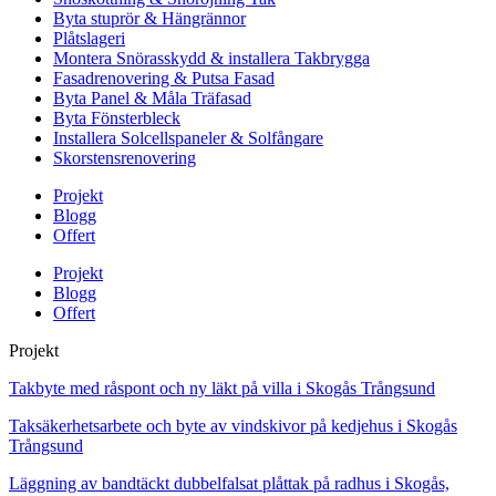
Byta stuprör & Hängrännor
Plåtslageri
Montera Snörasskydd & installera Takbrygga
Fasadrenovering & Putsa Fasad
Byta Panel & Måla Träfasad
Byta Fönsterbleck
Installera Solcellspaneler & Solfångare
Skorstensrenovering
Projekt
Blogg
Offert
Projekt
Blogg
Offert
Projekt
Takbyte med råspont och ny läkt på villa i Skogås Trångsund
Taksäkerhetsarbete och byte av vindskivor på kedjehus i Skogås
Trångsund
Läggning av bandtäckt dubbelfalsat plåttak på radhus i Skogås,