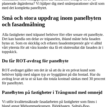
planerade åtgärderna? Vi hjälper dig med småreparationer såväl som
med det kompletta panelbytet.
Små och stora uppdrag inom panelbyten
och fasadmålning
Alla fastigheter med träpanel behöver förr eller senare ett panelbyte.
Det kan handla om delar av träpanelen, ibland måste hela fasaden
bytas ut. Som en skicklig och erfaren fasadentreprenör gör vi alltid
vårt yttersta för att våra kunder ska få ett slutresultat där fasaden är i
toppskick.
Du får ROT-avdrag för panelbyte
ROT-avdraget gäller om det är så att du är en privat kund som
behöver hjälp med någon typ av byggtjänst på din bostad. Har du
avdrag kvar att ta ut så kan din totala kostnad sänkas med 30 procent
för panelbytet.
Panelbyten på fastigheter i Trångsund med omnejd
Vi utför kvalitetssäkrade fasadarbeten på fastigheter som finns i
bland annat Midsommarkransen, Björkhagen, Saltsjö-Boo,