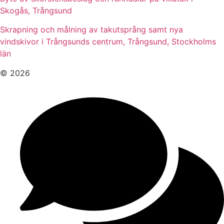
Skogås, Trångsund
Skrapning och målning av takutsprång samt nya
vindskivor i Trångsunds centrum, Trångsund, Stockholms
län
© 2026