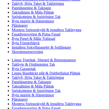
Taklyft, Höja Taket & Takhöjning
Pappläggning & Takpapp
Takmålning & Måla Plåttak
Snöskottning & Snöröjning Tak
Byta stuprör & Hängrännor
Plåtslageri
Montera Snörasskydd & installera Takbrygga
Fasadrenovering & Putsa Fasad
Byta Panel & Måla Träfasad
Byta Fönsterbleck
Installera Solcellspaneler & Solfångare
Skorstensrenovering
Lägga Tegeltak, Shingel & Betongpannor
Takbyte & Omläggning Tak
Byta Garagetak
Lägga Bandtäckt plåt & Dubbelfalsat Plåttak
Taklyft, Höja Taket & Takhöjning
Pappläggning & Takpapp
Takmålning & Måla Plåttak
Snöskottning & Snöröjning Tak
Byta stuprör & Hängrännor
Plåtslageri
Montera Snörasskydd & installera Takbrygga
Fasadrenovering & Putsa Fasad