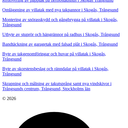
Renovering av papptak på flerbostadshus i Skogås Trångsund
Omläggning av villatak med nya takpannor i Skogås, Trångsund
Montering av snörasskydd och gångbrygga på villatak i Skogås,
Trångsund
Utbyte av stuprör och hängrännor på radhus i Skogås, Trångsund
Bandtäckning av garagetak med falsad plåt i Skogås, Trångsund
Byte av takgenomföringar och huvar på villatak i Skogås,
Trångsund
Byte av skorstensbeslag och ränndalar på villatak i Skogås,
Trångsund
Skrapning och målning av takutsprång samt nya vindskivor i
Trångsunds centrum, Trångsund, Stockholms län
© 2026