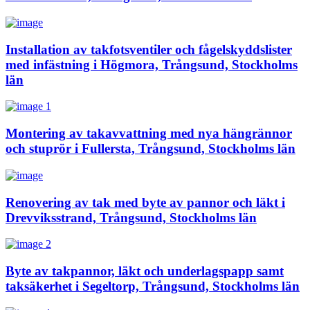
Installation av takfotsventiler och fågelskyddslister
med infästning i Högmora, Trångsund, Stockholms
län
Montering av takavvattning med nya hängrännor
och stuprör i Fullersta, Trångsund, Stockholms län
Renovering av tak med byte av pannor och läkt i
Drevviksstrand, Trångsund, Stockholms län
Byte av takpannor, läkt och underlagspapp samt
taksäkerhet i Segeltorp, Trångsund, Stockholms län