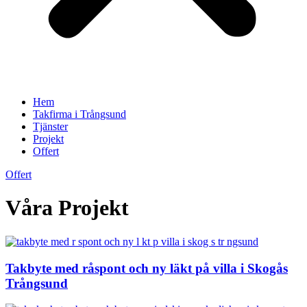
Hem
Takfirma i Trångsund
Tjänster
Projekt
Offert
Offert
Våra Projekt
Takbyte med råspont och ny läkt på villa i Skogås
Trångsund