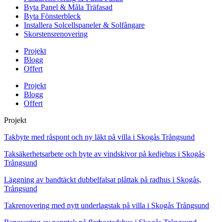
Byta Panel & Måla Träfasad
Byta Fönsterbleck
Installera Solcellspaneler & Solfångare
Skorstensrenovering
Projekt
Blogg
Offert
Projekt
Blogg
Offert
Projekt
Takbyte med råspont och ny läkt på villa i Skogås Trångsund
Taksäkerhetsarbete och byte av vindskivor på kedjehus i Skogås
Trångsund
Läggning av bandtäckt dubbelfalsat plåttak på radhus i Skogås,
Trångsund
Takrenovering med nytt underlagstak på villa i Skogås Trångsund