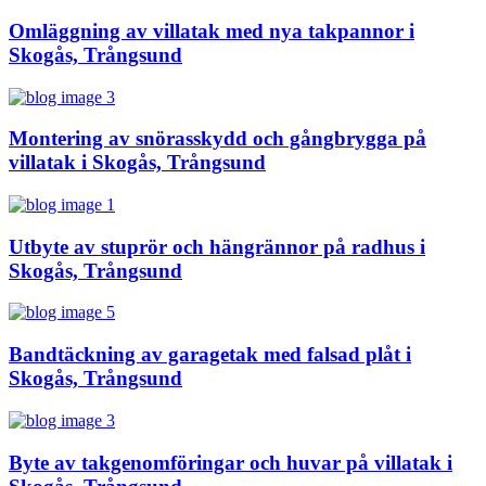
Omläggning av villatak med nya takpannor i
Skogås, Trångsund
Montering av snörasskydd och gångbrygga på
villatak i Skogås, Trångsund
Utbyte av stuprör och hängrännor på radhus i
Skogås, Trångsund
Bandtäckning av garagetak med falsad plåt i
Skogås, Trångsund
Byte av takgenomföringar och huvar på villatak i