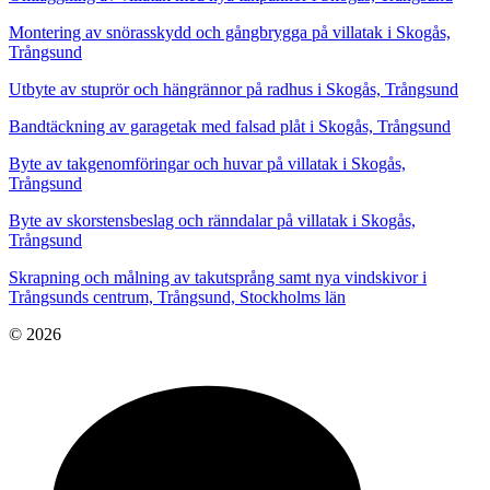
Montering av snörasskydd och gångbrygga på villatak i Skogås,
Trångsund
Utbyte av stuprör och hängrännor på radhus i Skogås, Trångsund
Bandtäckning av garagetak med falsad plåt i Skogås, Trångsund
Byte av takgenomföringar och huvar på villatak i Skogås,
Trångsund
Byte av skorstensbeslag och ränndalar på villatak i Skogås,
Trångsund
Skrapning och målning av takutsprång samt nya vindskivor i
Trångsunds centrum, Trångsund, Stockholms län
© 2026