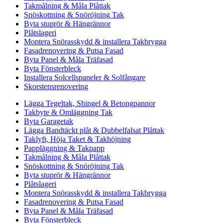
Takmålning & Måla Plåttak
Snöskottning & Snöröjning Tak
Byta stuprör & Hängrännor
Plåtslageri
Montera Snörasskydd & installera Takbrygga
Fasadrenovering & Putsa Fasad
Byta Panel & Måla Träfasad
Byta Fönsterbleck
Installera Solcellspaneler & Solfångare
Skorstensrenovering
Lägga Tegeltak, Shingel & Betongpannor
Takbyte & Omläggning Tak
Byta Garagetak
Lägga Bandtäckt plåt & Dubbelfalsat Plåttak
Taklyft, Höja Taket & Takhöjning
Pappläggning & Takpapp
Takmålning & Måla Plåttak
Snöskottning & Snöröjning Tak
Byta stuprör & Hängrännor
Plåtslageri
Montera Snörasskydd & installera Takbrygga
Fasadrenovering & Putsa Fasad
Byta Panel & Måla Träfasad
Byta Fönsterbleck