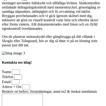
montaget användes fallskydd och tillfälliga livlinor. Slutkontrollen
omfattade åtdragningskontroll med momentnyckel, genomgång av
samtliga tätpunkter, rätlinjighet och fri avvattning vid takfot.
Bryggan provbelastades och vi gick igenom skötsel med dig,
inklusive att göra en visuell kontroll varje höst och efterdra skruv
efter första vintern. Allt dokumenterades med foton och en ifylld
egenkontroll överlämnades.
Om du planerar snörasskydd eller gångbrygga på ditt villatak i
Skogås eller Trångsund, hör av dig så tittar vi på en lösning som
passar just ditt tak.
Kontakta oss idag!
Namn
Telefon
Email
Adress + Ort
Beskriv ert behov, förutsättningar, antal m2 & önskat startdatum