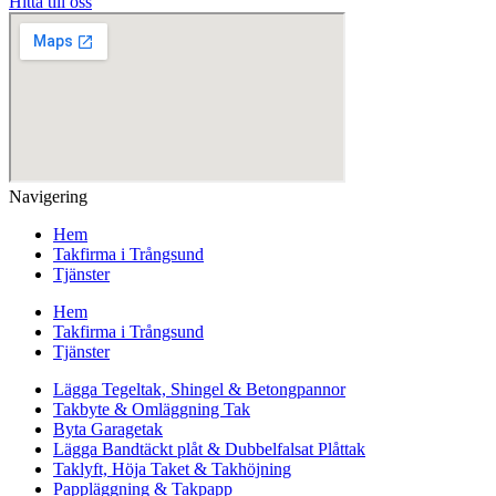
Hitta till oss
Navigering
Hem
Takfirma i Trångsund
Tjänster
Hem
Takfirma i Trångsund
Tjänster
Lägga Tegeltak, Shingel & Betongpannor
Takbyte & Omläggning Tak
Byta Garagetak
Lägga Bandtäckt plåt & Dubbelfalsat Plåttak
Taklyft, Höja Taket & Takhöjning
Pappläggning & Takpapp