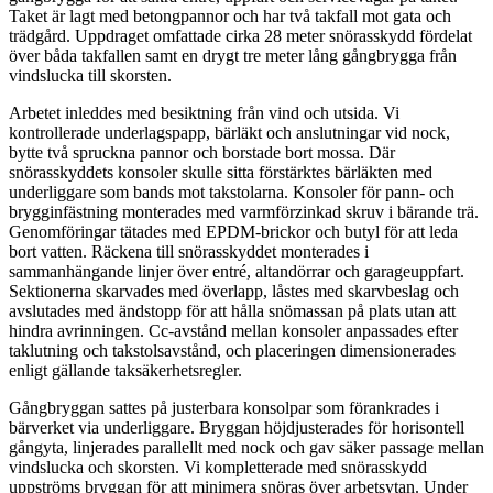
Taket är lagt med betongpannor och har två takfall mot gata och
trädgård. Uppdraget omfattade cirka 28 meter snörasskydd fördelat
över båda takfallen samt en drygt tre meter lång gångbrygga från
vindslucka till skorsten.
Arbetet inleddes med besiktning från vind och utsida. Vi
kontrollerade underlagspapp, bärläkt och anslutningar vid nock,
bytte två spruckna pannor och borstade bort mossa. Där
snörasskyddets konsoler skulle sitta förstärktes bärläkten med
underliggare som bands mot takstolarna. Konsoler för pann- och
brygginfästning monterades med varmförzinkad skruv i bärande trä.
Genomföringar tätades med EPDM-brickor och butyl för att leda
bort vatten. Räckena till snörasskyddet monterades i
sammanhängande linjer över entré, altandörrar och garageuppfart.
Sektionerna skarvades med överlapp, låstes med skarvbeslag och
avslutades med ändstopp för att hålla snömassan på plats utan att
hindra avrinningen. Cc-avstånd mellan konsoler anpassades efter
taklutning och takstolsavstånd, och placeringen dimensionerades
enligt gällande taksäkerhetsregler.
Gångbryggan sattes på justerbara konsolpar som förankrades i
bärverket via underliggare. Bryggan höjdjusterades för horisontell
gångyta, linjerades parallellt med nock och gav säker passage mellan
vindslucka och skorsten. Vi kompletterade med snörasskydd
uppströms bryggan för att minimera snöras över arbetsytan. Under