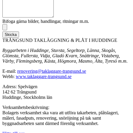
Bifoga gärna bilder, handlingar, ritningar m.m.
Skicka
TRÅNGSUND TAKLÄGGNING & PLÅT I HUDDINGE
Byggarbeten i Huddinge, Stuvsta, Segeltorp, Länna, Skogås,
Glömsta, Fullersta, Vidja, Gladö Kvarn, Snättringe, Vistaberg,
Vårby, Flemingsberg, Kästa, Högmora, Masmo, Älta, Tyresö m.m.
E-mail:
renovering@taklaggare-trangsund.se
Webb:
www.taklaggare-trangsund.se
Adress: Spelvägen
142 62 Trångsund
Huddinge, Stockholms län
Verksamhetsbeskrivning:
Bolagets verksamhet ska vara att utföra takarbeten, plåtslageri,
måleri, fasadputs, renovering, snöröjning på tak samt
byggnadsarbeten samt därmed förenlig verksamhet.