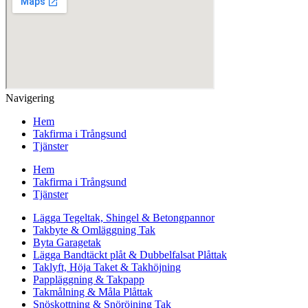
Navigering
Hem
Takfirma i Trångsund
Tjänster
Hem
Takfirma i Trångsund
Tjänster
Lägga Tegeltak, Shingel & Betongpannor
Takbyte & Omläggning Tak
Byta Garagetak
Lägga Bandtäckt plåt & Dubbelfalsat Plåttak
Taklyft, Höja Taket & Takhöjning
Pappläggning & Takpapp
Takmålning & Måla Plåttak
Snöskottning & Snöröjning Tak