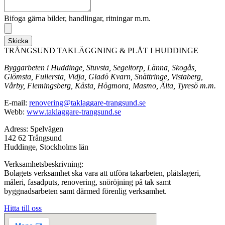
Bifoga gärna bilder, handlingar, ritningar m.m.
Skicka
TRÅNGSUND TAKLÄGGNING & PLÅT I HUDDINGE
Byggarbeten i Huddinge, Stuvsta, Segeltorp, Länna, Skogås,
Glömsta, Fullersta, Vidja, Gladö Kvarn, Snättringe, Vistaberg,
Vårby, Flemingsberg, Kästa, Högmora, Masmo, Älta, Tyresö m.m.
E-mail:
renovering@taklaggare-trangsund.se
Webb:
www.taklaggare-trangsund.se
Adress: Spelvägen
142 62 Trångsund
Huddinge, Stockholms län
Verksamhetsbeskrivning:
Bolagets verksamhet ska vara att utföra takarbeten, plåtslageri,
måleri, fasadputs, renovering, snöröjning på tak samt
byggnadsarbeten samt därmed förenlig verksamhet.
Hitta till oss