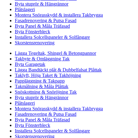
Byta stuprör & Hängrännor
Plåtslageri
Montera Snörasskydd & installera Takbrygga
Fasadrenovering & Putsa Fasad
Byta Panel & Måla Träfasad
Byta Fönsterbleck
Installera Solcellspaneler & Solfångare
Skorstensrenovering
Lägga Tegeltak, Shingel & Betongpannor
Takbyte & Omläggning Tak
Byta Garagetak
Lägga Bandtäckt plåt & Dubbelfalsat Plåttak
Taklyft, Höja Taket & Takhöjning
Pappläggning & Takpapp
Takmålning & Måla Plåttak
Snöskottning & Snöröjning Tak
Byta stuprör & Hängrännor
Plåtslageri
Montera Snörasskydd & installera Takbrygga
Fasadrenovering & Putsa Fasad
Byta Panel & Måla Träfasad
Byta Fönsterbleck
Installera Solcellspaneler & Solfångare
Skorstensrenovering