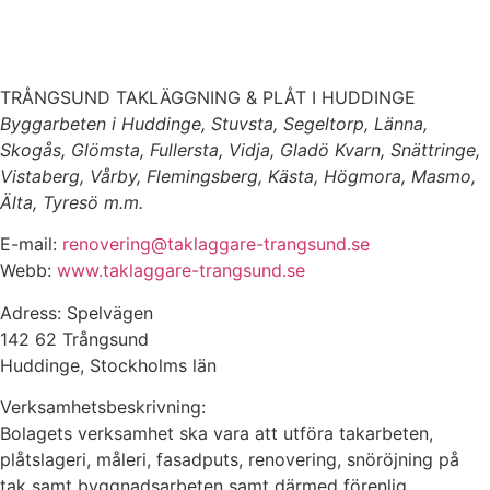
TRÅNGSUND TAKLÄGGNING & PLÅT I HUDDINGE
Byggarbeten i Huddinge, Stuvsta, Segeltorp, Länna,
Skogås, Glömsta, Fullersta, Vidja, Gladö Kvarn, Snättringe,
Vistaberg, Vårby, Flemingsberg, Kästa, Högmora, Masmo,
Älta, Tyresö m.m.
E-mail:
renovering@taklaggare-trangsund.se
Webb:
www.taklaggare-trangsund.se
Adress: Spelvägen
142 62 Trångsund
Huddinge, Stockholms län
Verksamhetsbeskrivning:
Bolagets verksamhet ska vara att utföra takarbeten,
plåtslageri, måleri, fasadputs, renovering, snöröjning på
tak samt byggnadsarbeten samt därmed förenlig