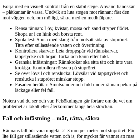
Börja med en visuell kontroll från en stabil stege. Använd handskar
– plåtkantar är vassa. Undvik att luta stegen mot rännan; fäst den
mot väggen och, om möjligt, säkra med en medhjälpare.
Rensa rännan: Löv, kvistar, mossa och sand stryper flödet.
Skopa ur i en hink och borsta rent.
Spola test: Spola med slang från motsatt sida av stupröret.
Titta efter stillastående vatten och överrinning.
Kontrollera skarvar: Leta droppspår vid rännskarvar,
tappstycke och böjar. Torka och känn efter fukt.
Granska infästningar: Rännkrokar ska sitta tätt och inte vara
krokiga. Kontrollera rörsvep på stupröret.
Se över lövsil och renslucka: Lövsilar vid tappstycket och
renslucka i stupröret minskar stopp.
Fasaden berättar: Smutsränder och fukt under rännan pekar på
läckage eller fel fall.
Notera vad du ser och var. Felsökningen går fortare om du vet om
problemet är lokalt eller återkommer längs hela sträckan.
Fall och infästning – mät, rätta, säkra
Rännans fall bör vara ungefär 2–3 mm per meter mot stupröret. För
lite fall ger stillastående vatten och is, för mycket får vattnet att rusa