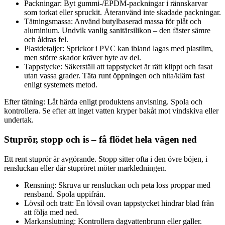
Packningar: Byt gummi-/EPDM-packningar i rännskarvar
som torkat eller spruckit. Återanvänd inte skadade packningar.
Tätningsmassa: Använd butylbaserad massa för plåt och
aluminium. Undvik vanlig sanitärsilikon – den fäster sämre
och åldras fel.
Plastdetaljer: Sprickor i PVC kan ibland lagas med plastlim,
men större skador kräver byte av del.
Tappstycke: Säkerställ att tappstycket är rätt klippt och fasat
utan vassa grader. Täta runt öppningen och nita/kläm fast
enligt systemets metod.
Efter tätning: Låt härda enligt produktens anvisning. Spola och
kontrollera. Se efter att inget vatten kryper bakåt mot vindskiva eller
undertak.
Stuprör, stopp och is – få flödet hela vägen ned
Ett rent stuprör är avgörande. Stopp sitter ofta i den övre böjen, i
rensluckan eller där stupröret möter markledningen.
Rensning: Skruva ur rensluckan och peta loss proppar med
rensband. Spola uppifrån.
Lövsil och tratt: En lövsil ovan tappstycket hindrar blad från
att följa med ned.
Markanslutning: Kontrollera dagvattenbrunn eller galler.