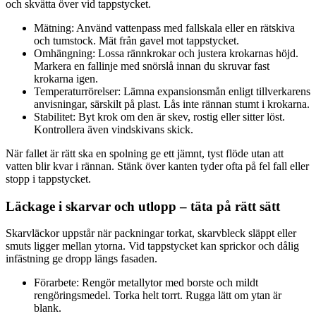
och skvätta över vid tappstycket.
Mätning: Använd vattenpass med fallskala eller en rätskiva
och tumstock. Mät från gavel mot tappstycket.
Omhängning: Lossa rännkrokar och justera krokarnas höjd.
Markera en fallinje med snörslå innan du skruvar fast
krokarna igen.
Temperaturrörelser: Lämna expansionsmån enligt tillverkarens
anvisningar, särskilt på plast. Lås inte rännan stumt i krokarna.
Stabilitet: Byt krok om den är skev, rostig eller sitter löst.
Kontrollera även vindskivans skick.
När fallet är rätt ska en spolning ge ett jämnt, tyst flöde utan att
vatten blir kvar i rännan. Stänk över kanten tyder ofta på fel fall eller
stopp i tappstycket.
Läckage i skarvar och utlopp – täta på rätt sätt
Skarvläckor uppstår när packningar torkat, skarvbleck släppt eller
smuts ligger mellan ytorna. Vid tappstycket kan sprickor och dålig
infästning ge dropp längs fasaden.
Förarbete: Rengör metallytor med borste och mildt
rengöringsmedel. Torka helt torrt. Rugga lätt om ytan är
blank.