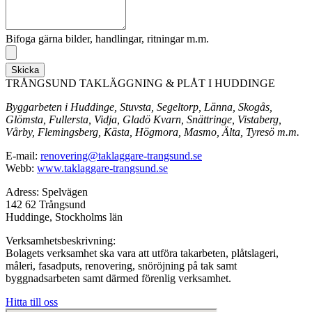
Bifoga gärna bilder, handlingar, ritningar m.m.
Skicka
TRÅNGSUND TAKLÄGGNING & PLÅT I HUDDINGE
Byggarbeten i Huddinge, Stuvsta, Segeltorp, Länna, Skogås,
Glömsta, Fullersta, Vidja, Gladö Kvarn, Snättringe, Vistaberg,
Vårby, Flemingsberg, Kästa, Högmora, Masmo, Älta, Tyresö m.m.
E-mail:
renovering@taklaggare-trangsund.se
Webb:
www.taklaggare-trangsund.se
Adress: Spelvägen
142 62 Trångsund
Huddinge, Stockholms län
Verksamhetsbeskrivning:
Bolagets verksamhet ska vara att utföra takarbeten, plåtslageri,
måleri, fasadputs, renovering, snöröjning på tak samt
byggnadsarbeten samt därmed förenlig verksamhet.
Hitta till oss