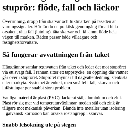
stuprör: flöde, fall och läckor
Överrinning, dropp från skarvar och fuktmärken på fasaden är
varningssignaler. Här får du en praktisk genomgång för att hitta
orsaken, rätta fall (lutning), täta skarvar och få jämnt flöde hela
vägen till marken. Råden passar både villaägare och
fastighetsförvaltare.
Så fungerar avvattningen från taket
Hängrännor samlar regnvatten från taket och leder det mot stupröret
via ett svagt fall. I rännan sitter ett tappstycke, en öppning där vattnet
går över i stupröret. Stupröret mynnar till dagvattenledning, stenkista
eller markyta. Systemet är enkelt, men små fel i fall, skarvar och
infästningar ger snabbt stora problem.
Vanliga material är plast (PVC), lackerat stål, aluminium och zink.
Plast rör sig mer vid temperaturväxlingar, medan stål och zink är
tåligare mot mekanisk påverkan. Blanda inte metaller utan isolering
– galvanisk korrosion kan orsaka rostangrepp i skarvar.
Snabb felsökning ute på stegen