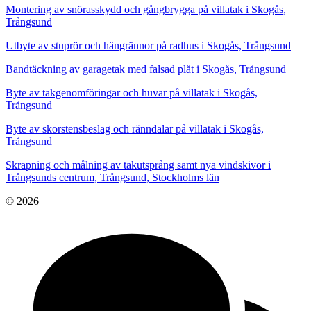
Montering av snörasskydd och gångbrygga på villatak i Skogås,
Trångsund
Utbyte av stuprör och hängrännor på radhus i Skogås, Trångsund
Bandtäckning av garagetak med falsad plåt i Skogås, Trångsund
Byte av takgenomföringar och huvar på villatak i Skogås,
Trångsund
Byte av skorstensbeslag och ränndalar på villatak i Skogås,
Trångsund
Skrapning och målning av takutsprång samt nya vindskivor i
Trångsunds centrum, Trångsund, Stockholms län
© 2026