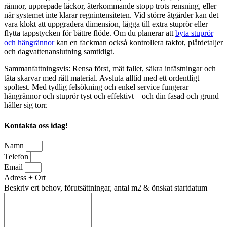
rännor, upprepade läckor, återkommande stopp trots rensning, eller
när systemet inte klarar regnintensiteten. Vid större åtgärder kan det
vara klokt att uppgradera dimension, lägga till extra stuprör eller
flytta tappstycken för bättre flöde. Om du planerar att
byta stuprör
och hängrännor
kan en fackman också kontrollera takfot, plåtdetaljer
och dagvattenanslutning samtidigt.
Sammanfattningsvis: Rensa först, mät fallet, säkra infästningar och
täta skarvar med rätt material. Avsluta alltid med ett ordentligt
spoltest. Med tydlig felsökning och enkel service fungerar
hängrännor och stuprör tyst och effektivt – och din fasad och grund
håller sig torr.
Kontakta oss idag!
Namn
Telefon
Email
Adress + Ort
Beskriv ert behov, förutsättningar, antal m2 & önskat startdatum