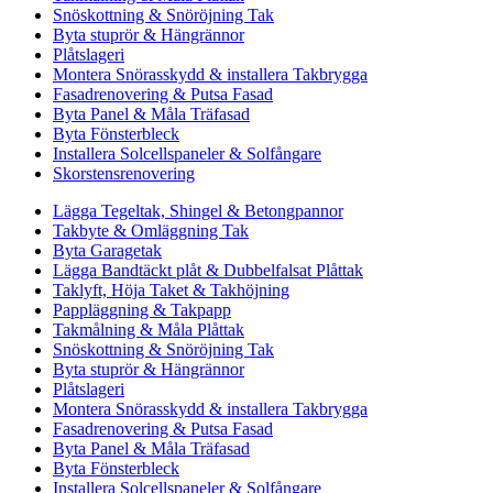
Snöskottning & Snöröjning Tak
Byta stuprör & Hängrännor
Plåtslageri
Montera Snörasskydd & installera Takbrygga
Fasadrenovering & Putsa Fasad
Byta Panel & Måla Träfasad
Byta Fönsterbleck
Installera Solcellspaneler & Solfångare
Skorstensrenovering
Lägga Tegeltak, Shingel & Betongpannor
Takbyte & Omläggning Tak
Byta Garagetak
Lägga Bandtäckt plåt & Dubbelfalsat Plåttak
Taklyft, Höja Taket & Takhöjning
Pappläggning & Takpapp
Takmålning & Måla Plåttak
Snöskottning & Snöröjning Tak
Byta stuprör & Hängrännor
Plåtslageri
Montera Snörasskydd & installera Takbrygga
Fasadrenovering & Putsa Fasad
Byta Panel & Måla Träfasad
Byta Fönsterbleck
Installera Solcellspaneler & Solfångare