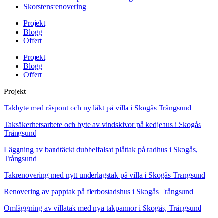
Skorstensrenovering
Projekt
Blogg
Offert
Projekt
Blogg
Offert
Projekt
Takbyte med råspont och ny läkt på villa i Skogås Trångsund
Taksäkerhetsarbete och byte av vindskivor på kedjehus i Skogås
Trångsund
Läggning av bandtäckt dubbelfalsat plåttak på radhus i Skogås,
Trångsund
Takrenovering med nytt underlagstak på villa i Skogås Trångsund
Renovering av papptak på flerbostadshus i Skogås Trångsund
Omläggning av villatak med nya takpannor i Skogås, Trångsund