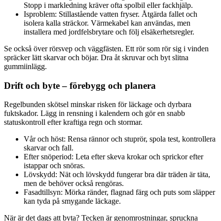
Stopp i markledning kräver ofta spolbil eller fackhjälp.
Isproblem: Stillastående vatten fryser. Åtgärda fallet och
isolera kalla sträckor. Värmekabel kan användas, men
installera med jordfelsbrytare och följ elsäkerhetsregler.
Se också över rörsvep och väggfästen. Ett rör som rör sig i vinden
spräcker lätt skarvar och böjar. Dra åt skruvar och byt slitna
gummiinlägg.
Drift och byte – förebygg och planera
Regelbunden skötsel minskar risken för läckage och dyrbara
fuktskador. Lägg in rensning i kalendern och gör en snabb
statuskontroll efter kraftiga regn och stormar.
Vår och höst: Rensa rännor och stuprör, spola test, kontrollera
skarvar och fall.
Efter snöperiod: Leta efter skeva krokar och sprickor efter
istappar och snöras.
Lövskydd: Nät och lövskydd fungerar bra där träden är täta,
men de behöver också rengöras.
Fasadtillsyn: Mörka ränder, flagnad färg och puts som släpper
kan tyda på smygande läckage.
När är det dags att byta? Tecken är genomrostningar, spruckna