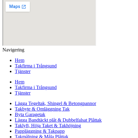
Navigering
Hem
Takfirma i Trångsund
Tjänster
Hem
Takfirma i Trångsund
Tjänster
Lägga Tegeltak, Shingel & Betongpannor
Takbyte & Omläggning Tak
Byta Garagetak
Lägga Bandtäckt plåt & Dubbelfalsat Plåttak
Taklyft, Höja Taket & Takhöjning
Pappläggning & Takpapp
Takmålning & Måla Plåttak