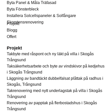
Byta Panel & Måla Träfasad
Byta Fönsterbleck
Installera Solcellspaneler & Solfångare
Skorstensrenovering
Projekt
Blogg
Offert
Projekt
Takbyte med råspont och ny läkt på villa i Skogås
Trångsund
Taksäkerhetsarbete och byte av vindskivor på kedjehus
i Skogås Trångsund
Läggning av bandtäckt dubbelfalsat plåttak på radhus i
Skogås, Trångsund
Takrenovering med nytt underlagstak på villa i Skogås
Trångsund
Renovering av papptak på flerbostadshus i Skogås
Trångsund